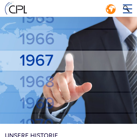
KREISLAUFWIRTSCHAFT: EFFIZIENTES
LOGISTIKSYSTEM MIT GESCHLOSSENEM
1
KREISLAUF
nd
CPL SERVICE-CENTER POOLING MANAGEMENT
n
UNSERE HISTORIE