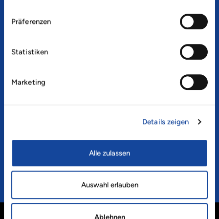
Als innovatives Unternehmen setzen wir auf
kontinuierliche Verbesserungen zur Optimierung
Präferenzen
unserer Anlagen sowie unserer Prozesse. Daher
investieren wir in automatisierte Erkennungssysteme,
wie z.B. 3D-Kameras mit KI-Bilderkennung, um unsere
Statistiken
Servicequalität laufend zu verbessern.
Wir sind ständig auf der Suche nach neuen
Marketing
Technologien, um die Wiederverwendung von
Kunststoffmaterial zu erhöhen und die Nachhaltigkeit
unseres Cartonplast-Pooling-Systems zu verbessern
wie z.B. durch die Reparatur beschädigter
Details zeigen
Zwischenlagen.
Auch in Zukunft werden wir unseren Visionen folgen
Alle zulassen
und jeden Tag daran arbeiten, immer besser zu werden.
Ob Service, Produktqualität, Effizienz oder
Nachhaltigkeit. Es gibt immer Gründe, besser zu
Auswahl erlauben
werden.
Ablehnen