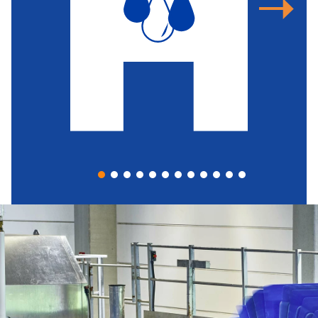
e
rem
s
ben