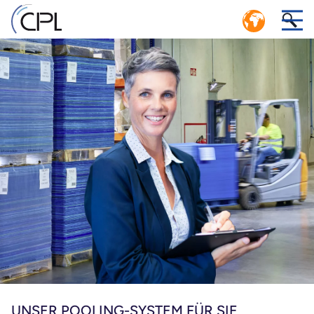
KREISLAUFWIRTSCHAFT: EFFIZIENTES
LOGISTIKSYSTEM MIT GESCHLOSSENEM
1
KREISLAUF
nd
CPL SERVICE-CENTER POOLING MANAGEMENT
n
UNSER POOLING-SYSTEM FÜR SIE