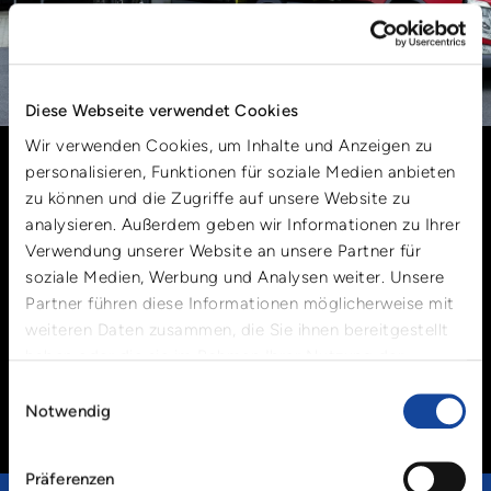
Diese Webseite verwendet Cookies
VERSORGUNGSGARANTIE
Wir verwenden Cookies, um Inhalte und Anzeigen zu
personalisieren, Funktionen für soziale Medien anbieten
Unsere Kernkompetenz sind hochkomplexe und
geschäftskritische Lösungen für Mehrweg-
zu können und die Zugriffe auf unsere Website zu
Transportverpackungen. Wir garantieren die
analysieren. Außerdem geben wir Informationen zu Ihrer
Verfügbarkeit unserer Produkte innerhalb von 48
Verwendung unserer Website an unsere Partner für
Stunden, denn unser intelligentes Poolmanagement mit
soziale Medien, Werbung und Analysen weiter. Unsere
modernsten Prognosemodellen ermöglicht es uns, Ihren
Partner führen diese Informationen möglicherweise mit
Bedarf vorherzusehen und die Produkte termingerecht
bereitzustellen. Kaum jemand kennt die Logistikbranche
weiteren Daten zusammen, die Sie ihnen bereitgestellt
unseres Marktes so gut wie wir. Wir streben nach
haben oder die sie im Rahmen Ihrer Nutzung der
Präzision, jeden Tag, in jedem Detail.
Dienste gesammelt haben.
Einwilligungsauswahl
MEHR INFORMATIONEN
Notwendig
Präferenzen