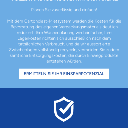
Planen Sie zuverlässig und einfach!
Mit dem Cartonplast-Mietsystem werden die Kosten für die
Bevorratung des eigenen Verpackungsmaterials deutlich
reduziert. Ihre Wochenplanung wird einfacher, Ihre
Lagerkosten richten sich ausschließlich nach dem
tatsächlichen Verbrauch, und da wir aussortierte
Zwischenlagen vollständig recyceln, vermeiden Sie zudem
sämtliche Entsorgungskosten, die durch Einwegprodukte
entstehen würden.
ERMITTELN SIE IHR EINSPARPOTENZIAL