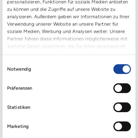
personalisieren, Funktionen für soziale Medien anbieten
Cartonplast UK Ltd.
zu können und die Zugriffe auf unsere Website zu
Unit 3B
analysieren. Außerdem geben wir Informationen zu Ihrer
Watervole Way
Verwendung unserer Website an unsere Partner für
Doncaster DN4 5JP
+44 (1302) 323 054
soziale Medien, Werbung und Analysen weiter. Unsere
info@cartonplast.co.uk
Partner führen diese Informationen möglicherweise mit
weiteren Daten zusammen, die Sie ihnen bereitgestellt
haben oder die sie im Rahmen Ihrer Nutzung der
Dienste gesammelt haben.
Einwilligungsauswahl
Poolplaca Portuguesa de Plásticos, lda
Notwendig
Zona Ind. Da Gala, lote 61/62,
apart. 2222, Rua das Acácias 34
3090-380, Figueira da Foz
Präferenzen
+351 (233) 412 665
info@cartonplast.pt
Statistiken
Marketing
Cartonplast Ibérica S.L.U. / Parla
P.I. Ciudad de Parla (Madrid)