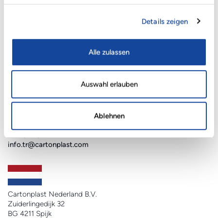
Calle Bruselas, 7
28983 Parla
Details zeigen
+34 91 698 91 66
info@cartonplast.es
Alle zulassen
Auswahl erlauben
CPL Cartonplast Ambalaj Sanayi ve Ticaret A.S
Cerrah mahallesi,
Menekşe caddesi No:1
Pk 16415
Ablehnen
İnegöl/Bursa
+90 (224) 777 0233
info.tr@cartonplast.com
Cartonplast Nederland B.V.
Zuiderlingedijk 32
BG 4211 Spijk