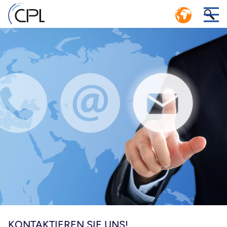
KREISLAUFWIRTSCHAFT: EFFIZIENTES
LOGISTIKSYSTEM MIT GESCHLOSSENEM
1
KREISLAUF
nd
CPL SERVICE-CENTER POOLING MANAGEMENT
n
KONTAKTIEREN SIE UNS!