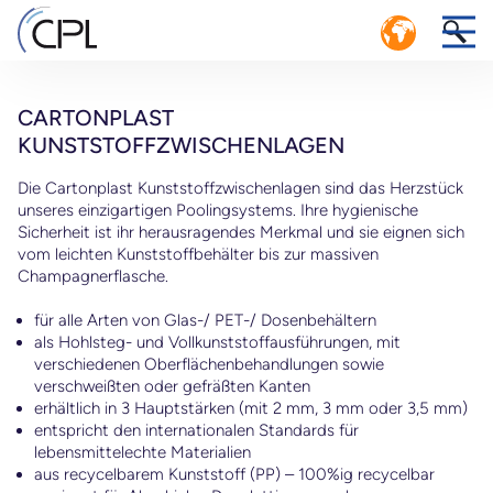
CARTONPLAST
KUNSTSTOFFZWISCHENLAGEN
Die Cartonplast Kunststoffzwischenlagen sind das Herzstück
unseres einzigartigen Poolingsystems. Ihre hygienische
KREISLAUFWIRTSCHAFT: EFFIZIENTES
Sicherheit ist ihr herausragendes Merkmal und sie eignen sich
LOGISTIKSYSTEM MIT GESCHLOSSENEM
1
vom leichten Kunststoffbehälter bis zur massiven
KREISLAUF
Champagnerflasche.
nd
CPL SERVICE-CENTER POOLING MANAGEMENT
für alle Arten von Glas-/ PET-/ Dosenbehältern
als Hohlsteg- und Vollkunststoffausführungen, mit
verschiedenen Oberflächenbehandlungen sowie
verschweißten oder gefräßten Kanten
erhältlich in 3 Hauptstärken (mit 2 mm, 3 mm oder 3,5 mm)
n
entspricht den internationalen Standards für
lebensmittelechte Materialien
aus recycelbarem Kunststoff (PP) – 100%ig recycelbar