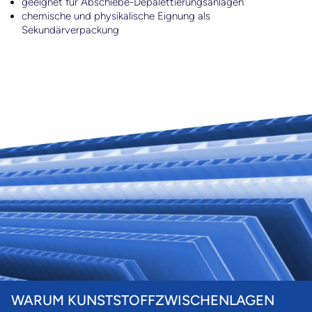
geeignet für Abschiebe-Depalettierungsanlagen
chemische und physikalische Eignung als
Sekundärverpackung
d
e
big
a
WARUM KUNSTSTOFFZWISCHENLAGEN