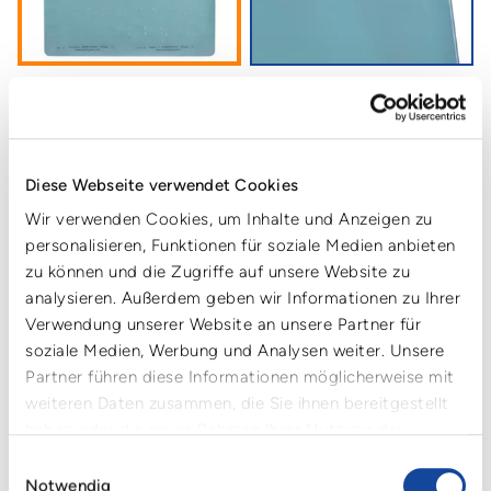
VOLLKUNSTSTOFF SANDWICH
ZWISCHENLAGE 2 MM
Ideal geeignet für mittlere bis große Flaschen und PET-
Diese Webseite verwendet Cookies
Behälter
Wir verwenden Cookies, um Inhalte und Anzeigen zu
stärkerer Aufbau ermöglicht den Transport schwererer
personalisieren, Funktionen für soziale Medien anbieten
Glasbehälter
durch höheres Eigengewicht auch geeignet zur
zu können und die Zugriffe auf unsere Website zu
Stabilisierung von leichten PET-Behältern
analysieren. Außerdem geben wir Informationen zu Ihrer
beladene Paletten mit
mittelgroßen
Behältern bis 3 t
Verwendung unserer Website an unsere Partner für
basierend auf 3 übereinander gestapelte Paletten
soziale Medien, Werbung und Analysen weiter. Unsere
Sandwichstruktur mit gehärteter Außenfläche für
Partner führen diese Informationen möglicherweise mit
Beständigkeit gegen äußere Einwirkungen und Eindrücke
reduzierte Dichte im Mittelteil ermöglicht geringeres
weiteren Daten zusammen, die Sie ihnen bereitgestellt
Gewicht und Flexibilität
haben oder die sie im Rahmen Ihrer Nutzung der
Dienste gesammelt haben.
Einwilligungsauswahl
Notwendig