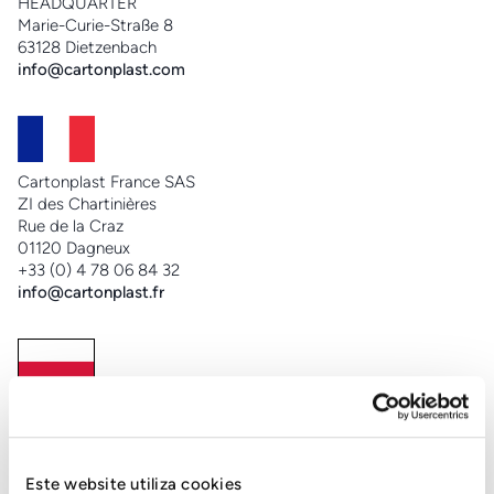
HEADQUARTER
Marie-Curie-Straße 8
63128 Dietzenbach
info@cartonplast.com
Cartonplast France SAS
ZI des Chartinières
Rue de la Craz
01120 Dagneux
+33 (0) 4 78 06 84 32
info@cartonplast.fr
Cartonplast Polska Sp. z.o.o.
Bialobrzeska 47
41-409 Mysłowice
+48 (32) 352 92 92
Este website utiliza cookies
info@cartonplast.pl