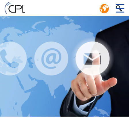
ECONOMIA CIRCULAR: UM SISTEMA
EFICIENTE DE CIRCUITO FECHADO
1
LOGÍSTICO
 ,
GESTÃO DO SISTEMA POOL EM UM CENTRO DE
ATENDIMENTO DA CPL
e