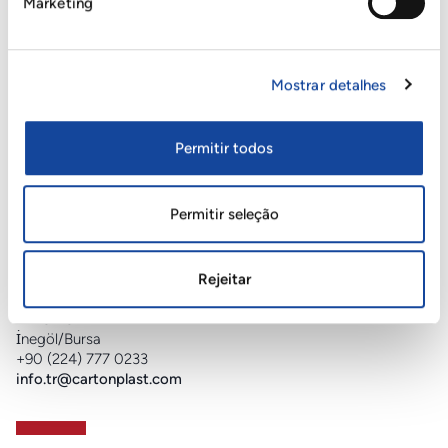
Marketing
Cartonplast Ibérica S.L.U. / Parla
P.I. Ciudad de Parla (Madrid)
Mostrar detalhes
Calle Bruselas, 7
28983 Parla
+34 91 698 91 66
Permitir todos
info@cartonplast.es
Permitir seleção
CPL Cartonplast Ambalaj Sanayi ve Ticaret A.S
Cerrah mahallesi,
Rejeitar
Menekşe caddesi No:1
Pk 16415
İnegöl/Bursa
+90 (224) 777 0233
info.tr@cartonplast.com