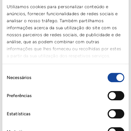
Utilizamos cookies para personalizar conteúdo e
anúncios, fornecer funcionalidades de redes sociais e
analisar o nosso tráfego. Também partilhamos
informações acerca da sua utilização do site com os
Cartonplast UK Ltd.
nossos parceiros de redes sociais, de publicidade e de
Unit 3B
Watervole Way
análise, que as podem combinar com outras
Doncaster DN4 5JP
informações que lhes forneceu ou recolhidas por estes
+44 (1302) 323 054
a partir da sua utilização dos respetivos serviços.
info@cartonplast.co.uk
Seleção
Necessários
de
consentimento
Poolplaca Portuguesa de Plásticos, lda
Zona Ind. Da Gala, lote 61/62,
Preferências
apart. 2222, Rua das Acácias 34
3090-380, Figueira da Foz
+351 (233) 412 665
Estatísticas
info@cartonplast.pt