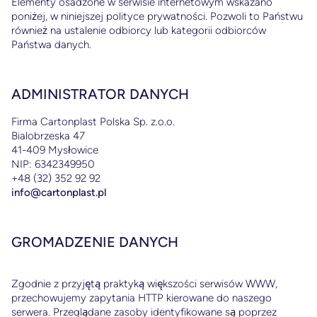
Elementy osadzone w serwisie internetowym wskazano
poniżej, w niniejszej polityce prywatności. Pozwoli to Państwu
,
również na ustalenie odbiorcy lub kategorii odbiorców
Państwa danych.
ADMINISTRATOR DANYCH
ały
w.
Firma Cartonplast Polska Sp. z.o.o.
Bialobrzeska 47
41-409 Mysłowice
NIP: 6342349950
+48 (32) 352 92 92
info@cartonplast.pl
GROMADZENIE DANYCH
Zgodnie z przyjętą praktyką większości serwisów WWW,
przechowujemy zapytania HTTP kierowane do naszego
serwera. Przeglądane zasoby identyfikowane są poprzez