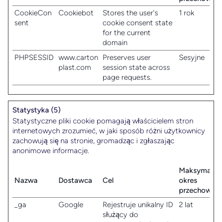
CookieCon
Cookiebot
Stores the user's
1 rok
sent
cookie consent state
for the current
domain
PHPSESSID
www.carton
Preserves user
Sesyjne
plast.com
session state across
page requests.
Statystyka (5)
Statystyczne pliki cookie pomagają właścicielem stron
internetowych zrozumieć, w jaki sposób różni użytkownicy
zachowują się na stronie, gromadząc i zgłaszając
anonimowe informacje.
Maksymalny
Nazwa
Dostawca
Cel
okres
przechowyw
_ga
Google
Rejestruje unikalny ID
2 lat
służący do