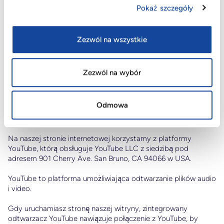
internetowych Adobe Typekit. Typekit to usługa świadczona
Pokaż szczegóły
przez Adobe. Zapewnia ona czcionki wyświetlane w
przeglądarce internetowej użytkownika po wywołaniu serwera
w Adobe (w USA). Adobe zapisuje następnie przynajmniej
Zezwól na wszystkie
adres IP przeglądarki internetowej urządzenia końcowego
należącego do użytkownika serwisu internetowego. Więcej
informacji na ten temat znajduje się w polityce prywatności
Zezwól na wybór
Typekit, która jest dostępna tutaj:
http://www.adobe.com/privacy/typekit.html
Odmowa
YOUTUBE
Na naszej stronie internetowej korzystamy z platformy
YouTube, którą obsługuje YouTube LLC z siedzibą pod
adresem 901 Cherry Ave. San Bruno, CA 94066 w USA.
YouTube to platforma umożliwiająca odtwarzanie plików audio
i video.
Gdy uruchamiasz stronę naszej witryny, zintegrowany
odtwarzacz YouTube nawiązuje połączenie z YouTube, by