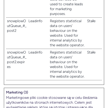
used to create leads
for marketing
purposes.
snowplowO
Leadinfo
Registers statistical
Stałe
utQueue_#_
data on users'
post2
behaviour on the
website. Used for
internal analytics by
the website operator.
snowplowO
Leadinfo
Registers statistical
Stałe
utQueue_#_
data on users'
post2.expir
behaviour on the
es
website. Used for
internal analytics by
the website operator.
Marketing (3)
Marketingowe pliki cookie stosowane są w celu śledzenia
użytkowników na stronach internetowych. Celem jest
wyświetlanie reklam, które są istotne i interesujące dla