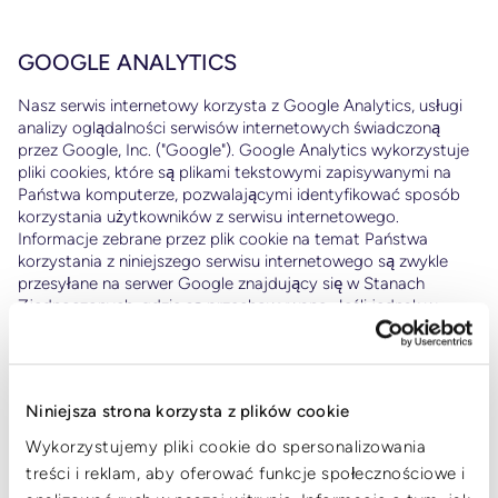
GOOGLE ANALYTICS
Nasz serwis internetowy korzysta z Google Analytics, usługi
analizy oglądalności serwisów internetowych świadczoną
przez Google, Inc. ("Google"). Google Analytics wykorzystuje
pliki cookies, które są plikami tekstowymi zapisywanymi na
Państwa komputerze, pozwalającymi identyfikować sposób
korzystania użytkowników z serwisu internetowego.
Informacje zebrane przez plik cookie na temat Państwa
korzystania z niniejszego serwisu internetowego są zwykle
przesyłane na serwer Google znajdujący się w Stanach
Zjednoczonych, gdzie są przechowywane. Jeśli jednak w
niniejszym serwisie internetowym włączono anonimizację
adresów IP, Google z wyprzedzeniem skróci Państwa adres IP
w państwach członkowskich Unii Europejskiej lub w innych
krajach będących stronami Porozumienia o Europejskim
Niniejsza strona korzysta z plików cookie
Obszarze Gospodarczym. Tylko w wyjątkowych przypadkach
pełny adres IP zostanie przesłany na serwer Google w USA,
Wykorzystujemy pliki cookie do spersonalizowania
gdzie zostanie skrócony. W imieniu operatora serwisu
treści i reklam, aby oferować funkcje społecznościowe i
internetowego Google będzie korzystał z tych informacji w