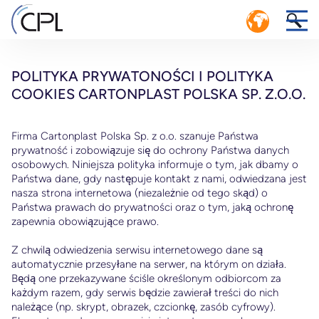
POLITYKA PRYWATONOŚCI I POLITYKA
COOKIES CARTONPLAST POLSKA SP. Z.O.O.
Firma Cartonplast Polska Sp. z o.o. szanuje Państwa
GOSPODARKA O OBIEGU ZAMKNIĘTYM:
prywatność i zobowiązuje się do ochrony Państwa danych
WYDAJNY SYSTEM LOGISTYCZNY O
1
osobowych. Niniejsza polityka informuje o tym, jak dbamy o
OBIEGU ZAMKNIĘTYM
Państwa dane, gdy następuje kontakt z nami, odwiedzana jest
i
nasza strona internetowa (niezależnie od tego skąd) o
ZARZĄDZANIE SYSTEMEM POOL W CENTRUM
Państwa prawach do prywatności oraz o tym, jaką ochronę
SERWISOWYM CPL
ych
zapewnia obowiązujące prawo.
Z chwilą odwiedzenia serwisu internetowego dane są
ego
automatycznie przesyłane na serwer, na którym on działa.
Będą one przekazywane ściśle określonym odbiorcom za
każdym razem, gdy serwis będzie zawierał treści do nich
należące (np. skrypt, obrazek, czcionkę, zasób cyfrowy).