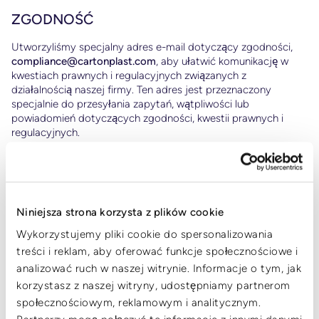
ZGODNOŚĆ
,
Utworzyliśmy specjalny adres e-mail dotyczący zgodności,
compliance@cartonplast.com
, aby ułatwić komunikację w
kwestiach prawnych i regulacyjnych związanych z
działalnością naszej firmy. Ten adres jest przeznaczony
ały
specjalnie do przesyłania zapytań, wątpliwości lub
w.
powiadomień dotyczących zgodności, kwestii prawnych i
regulacyjnych.
Jeśli jesteś organem regulacyjnym, przedstawicielem
prawnym lub inną stroną chcącą komunikować się z nami w
kwestiach dotyczących zgodności, użyj tego adresu e-mail.
Nasz zespół ds. zgodności stara się szybko odpowiadać na
Niniejsza strona korzysta z plików cookie
zapytania i zapewniać, że wszystkie interakcje będą
prowadzone z zachowaniem niezbędnej dyskrecji i
Wykorzystujemy pliki cookie do spersonalizowania
profesjonalizmu.
treści i reklam, aby oferować funkcje społecznościowe i
analizować ruch w naszej witrynie. Informacje o tym, jak
Proszę pamiętać, że ten adres e-mail jest przeznaczony
korzystasz z naszej witryny, udostępniamy partnerom
wyłącznie do komunikacji związanej z przestrzeganiem
społecznościowym, reklamowym i analitycznym.
przepisów. W przypadku zapytań ogólnych, obsługi klienta lub
innych kwestii związanych z niezgodnością zachęcamy do