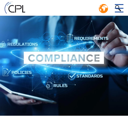
GOSPODARKA O OBIEGU ZAMKNIĘTYM:
WYDAJNY SYSTEM LOGISTYCZNY O
1
OBIEGU ZAMKNIĘTYM
i
ZARZĄDZANIE SYSTEMEM POOL W CENTRUM
SERWISOWYM CPL
ych
ego