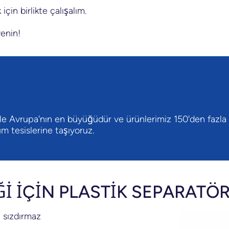
çin birlikte çalışalım.
venin!
le Avrupa'nın en büyüğüdür ve ürünlerimiz 150'den fazla ş
um tesislerine taşıyoruz.
İ İÇİN PLASTİK SEPARATÖ
, sızdırmaz