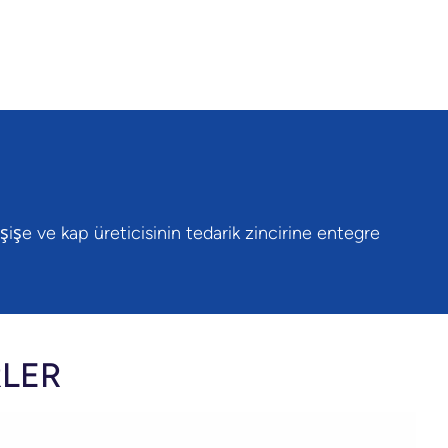
işe ve kap üreticisinin tedarik zincirine entegre
RLER