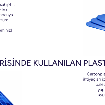
sahiptir.
ziksel
şampanya
çözüm
eminiz!
RİSİNDE KULLANILAN PLAST
Cartonplas
ihtiyaçları 
palet
yapı
uyg