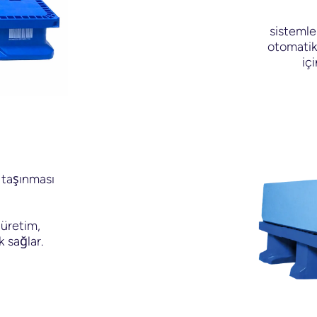
sistemler
otomatik
iç
i taşınması
 üretim,
 sağlar.