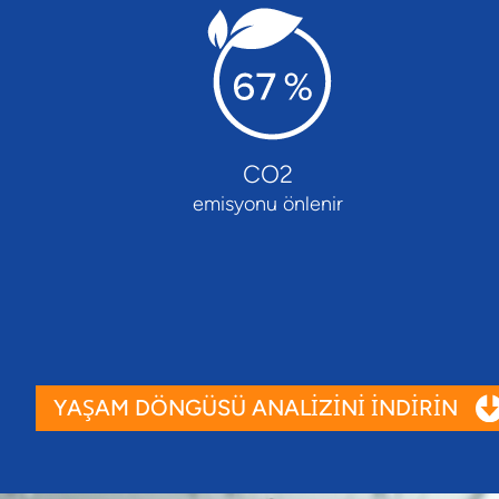
CO2
emisyonu önlenir
YAŞAM DÖNGÜSÜ ANALİZİNİ İNDİRİN