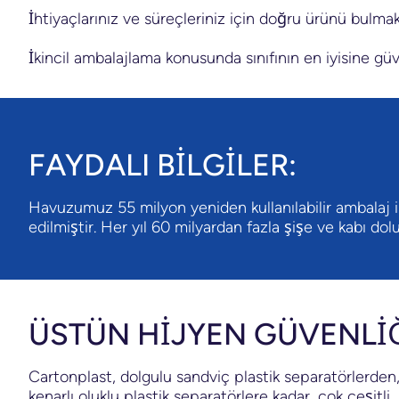
İhtiyaçlarınız ve süreçleriniz için doğru ürünü bulmak i
İkincil ambalajlama konusunda sınıfının en iyisine gü
FAYDALI BILGILER:
Havuzumuz 55 milyon yeniden kullanılabilir ambalaj i
edilmiştir. Her yıl 60 milyardan fazla şişe ve kabı dol
ÜSTÜN HİJYEN GÜVENLİĞ
Cartonplast, dolgulu sandviç plastik separatörlerden
kenarlı oluklu plastik separatörlere kadar, çok çeşitli