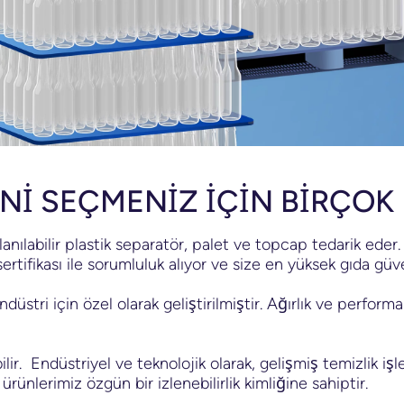
Nİ SEÇMENİZ İÇİN BİRÇO
lanılabilir plastik separatör, palet ve topcap tedarik ede
ikası ile sorumluluk alıyor ve size en yüksek gıda güve
ndüstri için özel olarak geliştirilmiştir. Ağırlık ve perfo
ir. Endüstriyel ve teknolojik olarak, gelişmiş temizlik işl
ünlerimiz özgün bir izlenebilirlik kimliğine sahiptir.