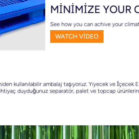
MINIMIZE YOUR CARB
See how you can achive your climate goals 
WATCH VIDEO
den kullanılabilir ambalaj taşıyoruz. Yiyecek ve İçecek En
 ihtiyaç duyduğunuz separatör, palet ve topcap ürünlerini