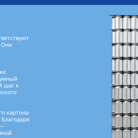
тветствуют
 Они
же
 умный
й шаг к
еского
го картона
 Благодаря
 —
нной