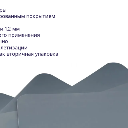
ары
ированным покрытием
и 1,2 мм
ого применения
чно
ллетизации
к вторичная упаковка