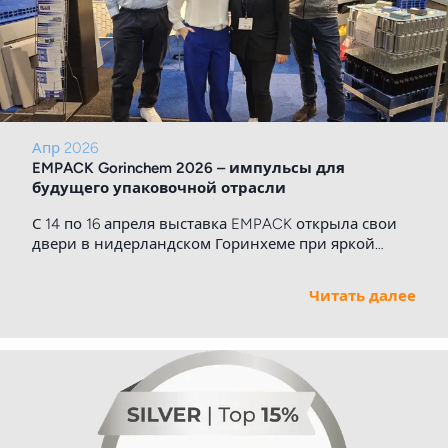
Апр 2026
EMPACK Gorinchem 2026 – импульсы для
будущего упаковочной отрасли
С 14 по 16 апреля выставка EMPACK открыла свои
двери в нидерландском Горинхеме при яркой
весенней погоде, вновь подтвердив свою
репутацию ключевого события для упаковочной
Читать далее
индустрии. Cartonplast на месте: Андре Хазельхофф,
Ян ван дер Влист, Патриция Стефановска и Сара
Роллингер.