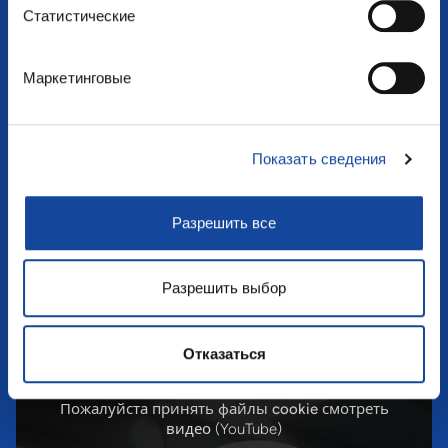
Статистические
Маркетинговые
Показать сведения
Разрешить все
Разрешить выбор
CARTONPLAST POOLING SERVICES: CAN LAYER PAD
WASHING LINES
Отказаться
Пожалуйста
принять файлы cookie
смотреть
видео (YouTube)