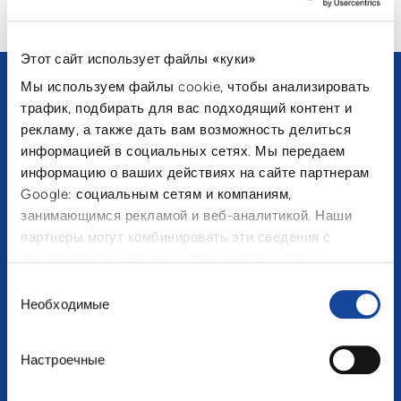
ЗАГРУЗИТЬ БОЛЬШЕ
Этот сайт использует файлы «куки»
МЕДИА
Мы используем файлы cookie, чтобы анализировать
трафик, подбирать для вас подходящий контент и
Порой фотографии говорят больше, чем слова.
рекламу, а также дать вам возможность делиться
Более 30 лет многочисленные производители
информацией в социальных сетях. Мы передаем
стеклянной бутылки и других емкостей во всем мире
информацию о ваших действиях на сайте партнерам
полагаются на систему управления возвратно-
оборотной тарой Cartonplast. Совершите с нами
Google: социальным сетям и компаниям,
путешествие в мир Cartonplast. Вы сможете увидеть, как
занимающимся рекламой и веб-аналитикой. Наши
мы работаем и узнаете больше о наших планах и
партнеры могут комбинировать эти сведения с
важных событиях.
предоставленной вами информацией, а также
данными, которые они получили при использовании
Выбор
вами их сервисов.
Необходимые
согласия
Пожалуйста
принять файлы cookie
смотреть
видео (YouTube)
Настроечные