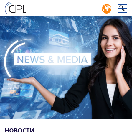
ЦИКЛИЧЕСКАЯ ЭКОНОМИКА:
ЭФФИЕКТИВНАЯ СИСТЕМА
1
ЛОГИСТИКИ ЗАКРЫТОГО ЦИКЛА
чая
УПРАВЛЕНИЕ ПУЛОМ – СЕРВИСНЫЙ ЦЕНТР CPL
лям
е
и
НОВОСТИ