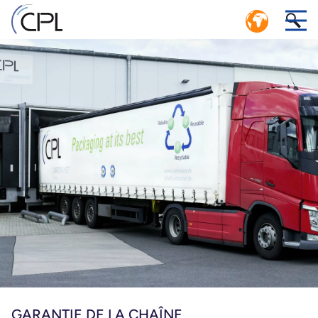
ECONOMIE CIRCULAIRE : SYSTEME
EFFICACE DE LOGISTIQUE EN BOUCLE
1
FERMÉE
CENTRE DE SERVICE CPL D’EXPLOITATION COMMUNE
ûrs
(POOL)
de
GARANTIE DE LA CHAÎNE