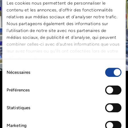
Les cookies nous permettent de personnaliser le
contenu et les annonces, d'offrir des fonctionnalités
relatives aux médias sociaux et d'analyser notre trafic.
Nous partageons également des informations sur
l'utilisation de notre site avec nos partenaires de
médias sociaux, de publicité et d'analyse, qui peuvent
combiner celles-ci avec d'autres informations que vous
leur avez fournies ou qu'ils ont collectées lors de votre
utilisation de leurs services.
Sélection
CAPACITÉ DE NOS LIGNES DE LAVAGE
Nécessaires
du
consentement
Chaque jour, nous servons nos clients avec plus de 33
lignes de lavage et, par conséquent, nous disposons de la
Préférences
capacité nécessaire pour réagir rapidement aux
demandes accrues. Nos sites, implantés dans 12 pays,
sont tous interconnectés, ce qui nous permet de planifier
Statistiques
au-delà des frontières de manière organisée et d'analyser
à l'avance les besoins de nos clients.
Étant donné que les normes de qualité sont
Marketing