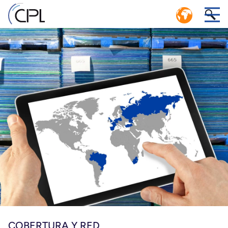
ECONOMÍA CIRCULAR: CICLO LOGÍSTICO
1
CERRADO ALTAMENTE EFICIENTE
o
SERVICIO CPL DE CONTROL DE MATERIAL (SERVICIO
el
POOL)
.
st
COBERTURA Y RED