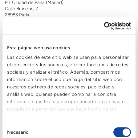
P.I. Ciudad de Parla (Madrid)
Calle Bruselas, 7
28983 Parla
+34 91 698 91 66
info@cartonplast.es
Esta página web usa cookies
Las cookies de este sitio web se usan para personalizar
CPL Cartonplast Ambalaj Sanayi ve Ticaret A.S
Cerrah mahallesi,
el contenido y los anuncios, ofrecer funciones de redes
Menekşe caddesi No:1
sociales y analizar el tráfico. Además, compartimos
Pk 16415
información sobre el uso que haga del sitio web con
İnegöl/Bursa
nuestros partners de redes sociales, publicidad y
+90 (224) 777 0233
análisis web, quienes pueden combinarla con otra
info.tr@cartonplast.com
información que les haya proporcionado o que hayan
recopilado a partir del uso que haya hecho de sus
servicios.
Selección
Cartonplast Nederland B.V.
Necesario
Zuiderlingedijk 32
de