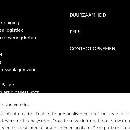
DUURZAAMHEID
 reiniging
n logistiek
PERS
toeleveringsketen
CONTACT OPNEMEN
N
s
 tussenlagen voor
 Pallets
plastic pallets voor
en farmaceutische
ik van cookies
gen
ontent en advertenties te personaliseren, om functies voor s
 Trays
teverkeer te analyseren. Ook delen we informatie over uw geb
rs voor social media, adverteren en analyse. Deze partners ku