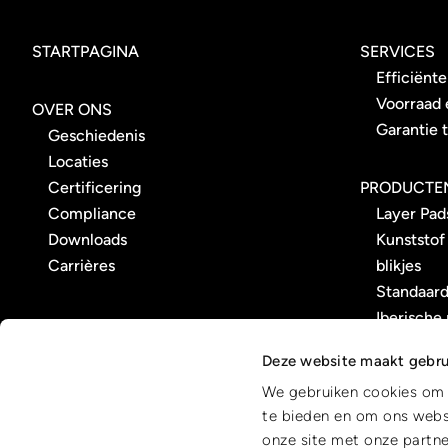
STARTPAGINA
SERVICES
Efficiënte
Voorraad e
OVER ONS
Garantie 
Geschiedenis
Locaties
Certificering
PRODUCTE
Compliance
Layer Pad
Downloads
Kunststof
Carrières
blikjes
Standaard
Iberische 
voedsel- 
Deze website maakt gebru
toepassin
We gebruiken cookies om c
Kunststof
te bieden en om ons websi
onze site met onze partne